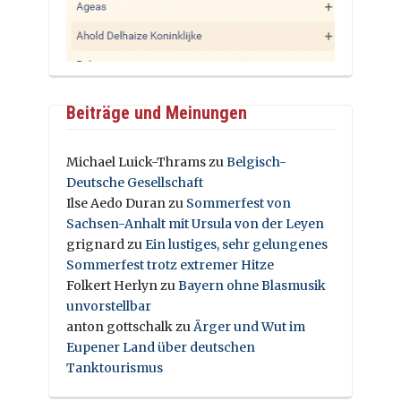
Beiträge und Meinungen
Michael Luick-Thrams
zu
Belgisch-
Deutsche Gesellschaft
Ilse Aedo Duran
zu
Sommerfest von
Sachsen-Anhalt mit Ursula von der Leyen
grignard
zu
Ein lustiges, sehr gelungenes
Sommerfest trotz extremer Hitze
Folkert Herlyn
zu
Bayern ohne Blasmusik
unvorstellbar
anton gottschalk
zu
Ärger und Wut im
Eupener Land über deutschen
Tanktourismus