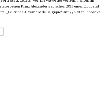
Portraits d’Ateliers“ vor. Die Witwe des vor zehn Jahren an
erstorbenen Prinz Alexander gab schon 2013 einen Bildband
itel „Le Prince Alexandre de Belgique“ auf 99 Seiten Einblicke