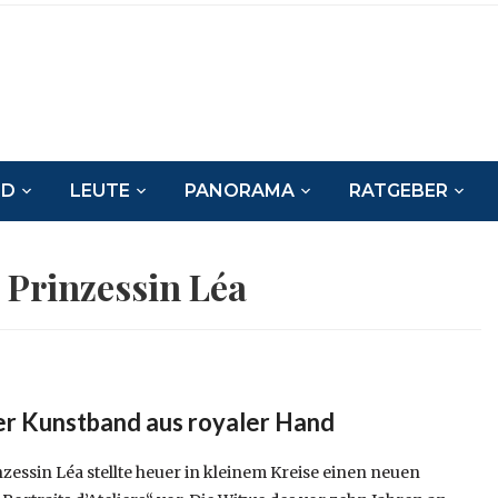
ND
LEUTE
PANORAMA
RATGEBER
:
Prinzessin Léa
der Kunstband aus royaler Hand
essin Léa stellte heuer in kleinem Kreise einen neuen