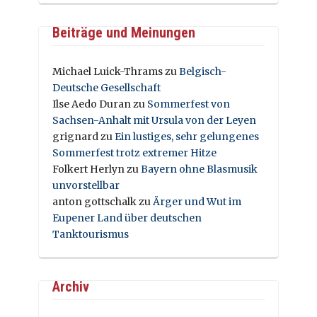
Beiträge und Meinungen
Michael Luick-Thrams
zu
Belgisch-
Deutsche Gesellschaft
Ilse Aedo Duran
zu
Sommerfest von
Sachsen-Anhalt mit Ursula von der Leyen
grignard
zu
Ein lustiges, sehr gelungenes
Sommerfest trotz extremer Hitze
Folkert Herlyn
zu
Bayern ohne Blasmusik
unvorstellbar
anton gottschalk
zu
Ärger und Wut im
Eupener Land über deutschen
Tanktourismus
Archiv