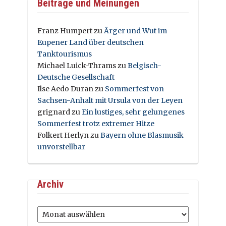
Beiträge und Meinungen
Franz Humpert
zu
Ärger und Wut im
Eupener Land über deutschen
Tanktourismus
Michael Luick-Thrams
zu
Belgisch-
Deutsche Gesellschaft
Ilse Aedo Duran
zu
Sommerfest von
Sachsen-Anhalt mit Ursula von der Leyen
grignard
zu
Ein lustiges, sehr gelungenes
Sommerfest trotz extremer Hitze
Folkert Herlyn
zu
Bayern ohne Blasmusik
unvorstellbar
Archiv
Archiv