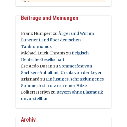
Beiträge und Meinungen
Franz Humpert
zu
Ärger und Wut im
Eupener Land über deutschen
Tanktourismus
Michael Luick-Thrams
zu
Belgisch-
Deutsche Gesellschaft
Ilse Aedo Duran
zu
Sommerfest von
Sachsen-Anhalt mit Ursula von der Leyen
grignard
zu
Ein lustiges, sehr gelungenes
Sommerfest trotz extremer Hitze
Folkert Herlyn
zu
Bayern ohne Blasmusik
unvorstellbar
Archiv