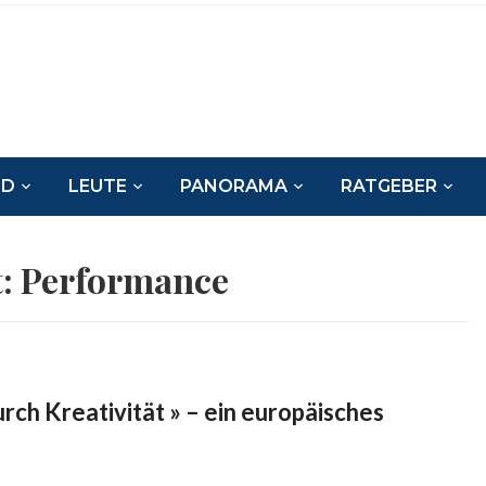
ND
LEUTE
PANORAMA
RATGEBER
t:
Performance
urch Kreativität » – ein europäisches