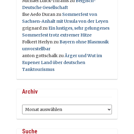
Michael Luick-Thrams
zu
Belgisch-
Deutsche Gesellschaft
Ilse Aedo Duran
zu
Sommerfest von
Sachsen-Anhalt mit Ursula von der Leyen
grignard
zu
Ein lustiges, sehr gelungenes
Sommerfest trotz extremer Hitze
Folkert Herlyn
zu
Bayern ohne Blasmusik
unvorstellbar
anton gottschalk
zu
Ärger und Wut im
Eupener Land über deutschen
Tanktourismus
Archiv
Archiv
Suche