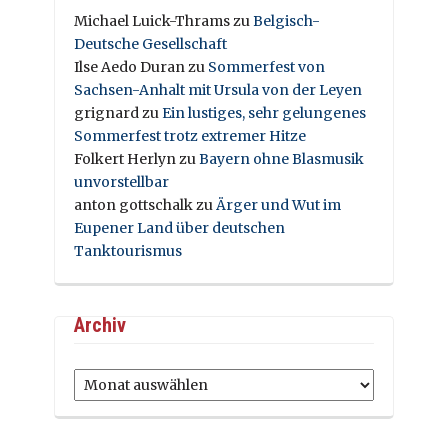
Michael Luick-Thrams
zu
Belgisch-
Deutsche Gesellschaft
Ilse Aedo Duran
zu
Sommerfest von
Sachsen-Anhalt mit Ursula von der Leyen
grignard
zu
Ein lustiges, sehr gelungenes
Sommerfest trotz extremer Hitze
Folkert Herlyn
zu
Bayern ohne Blasmusik
unvorstellbar
anton gottschalk
zu
Ärger und Wut im
Eupener Land über deutschen
Tanktourismus
Archiv
Archiv