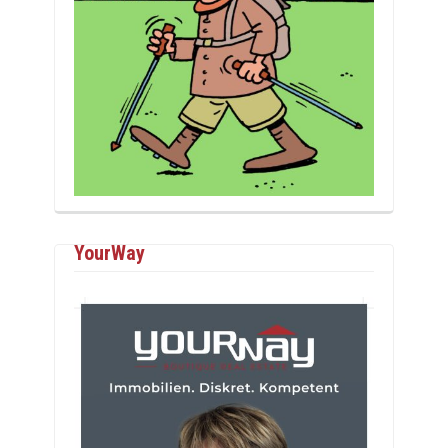
YourWay