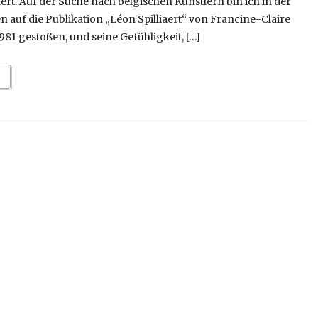
aert. Auf der Suche nach belgischen Künstlern bin ich in der
 auf die Publikation „Léon Spilliaert“ von Francine-Claire
81 gestoßen, und seine Gefühligkeit, […]