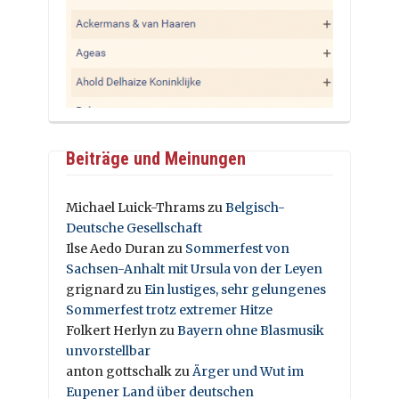
Beiträge und Meinungen
Michael Luick-Thrams
zu
Belgisch-
Deutsche Gesellschaft
Ilse Aedo Duran
zu
Sommerfest von
Sachsen-Anhalt mit Ursula von der Leyen
grignard
zu
Ein lustiges, sehr gelungenes
Sommerfest trotz extremer Hitze
Folkert Herlyn
zu
Bayern ohne Blasmusik
unvorstellbar
anton gottschalk
zu
Ärger und Wut im
Eupener Land über deutschen