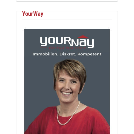
YourWay