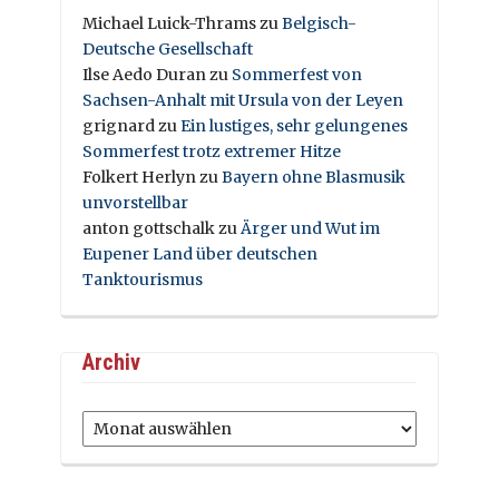
Michael Luick-Thrams
zu
Belgisch-
Deutsche Gesellschaft
Ilse Aedo Duran
zu
Sommerfest von
Sachsen-Anhalt mit Ursula von der Leyen
grignard
zu
Ein lustiges, sehr gelungenes
Sommerfest trotz extremer Hitze
Folkert Herlyn
zu
Bayern ohne Blasmusik
unvorstellbar
anton gottschalk
zu
Ärger und Wut im
Eupener Land über deutschen
Tanktourismus
Archiv
Archiv