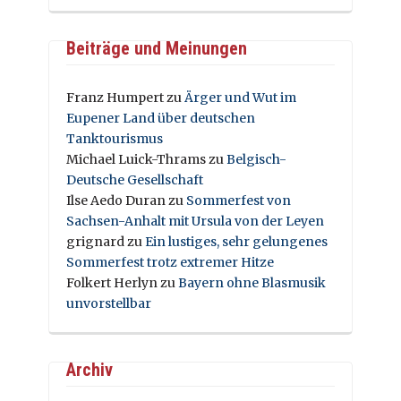
Beiträge und Meinungen
Franz Humpert
zu
Ärger und Wut im
Eupener Land über deutschen
Tanktourismus
Michael Luick-Thrams
zu
Belgisch-
Deutsche Gesellschaft
Ilse Aedo Duran
zu
Sommerfest von
Sachsen-Anhalt mit Ursula von der Leyen
grignard
zu
Ein lustiges, sehr gelungenes
Sommerfest trotz extremer Hitze
Folkert Herlyn
zu
Bayern ohne Blasmusik
unvorstellbar
Archiv