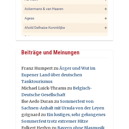
Beiträge und Meinungen
Franz Humpert
zu
Ärger und Wut im
Eupener Land über deutschen
Tanktourismus
Michael Luick-Thrams
zu
Belgisch-
Deutsche Gesellschaft
Ilse Aedo Duran
zu
Sommerfest von
Sachsen-Anhalt mit Ursula von der Leyen
grignard
zu
Ein lustiges, sehr gelungenes
Sommerfest trotz extremer Hitze
Folkert Herlyn
zu
Bayern ohne Blasmusik