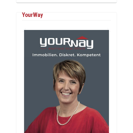
YourWay