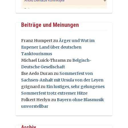
Beiträge und Meinungen
Franz Humpert
zu
Ärger und Wut im
Eupener Land über deutschen
Tanktourismus
Michael Luick-Thrams
zu
Belgisch-
Deutsche Gesellschaft
Ilse Aedo Duran
zu
Sommerfest von
Sachsen-Anhalt mit Ursula von der Leyen
grignard
zu
Ein lustiges, sehr gelungenes
Sommerfest trotz extremer Hitze
Folkert Herlyn
zu
Bayern ohne Blasmusik
unvorstellbar
Archiv