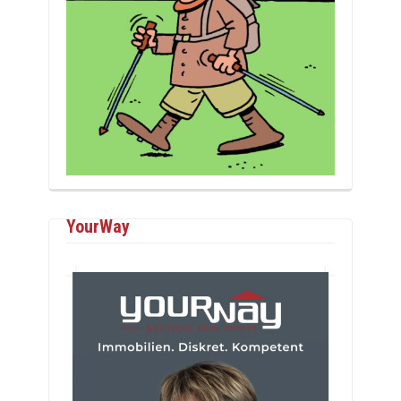
YourWay