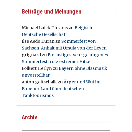
Beiträge und Meinungen
Michael Luick-Thrams
zu
Belgisch-
Deutsche Gesellschaft
Ilse Aedo Duran
zu
Sommerfest von
Sachsen-Anhalt mit Ursula von der Leyen
grignard
zu
Ein lustiges, sehr gelungenes
Sommerfest trotz extremer Hitze
Folkert Herlyn
zu
Bayern ohne Blasmusik
unvorstellbar
anton gottschalk
zu
Ärger und Wut im
Eupener Land über deutschen
Tanktourismus
Archiv