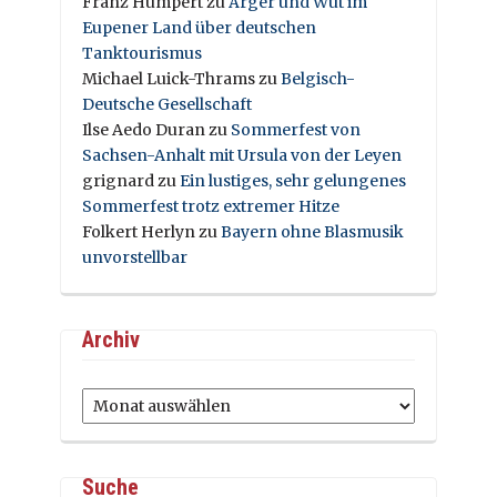
Franz Humpert
zu
Ärger und Wut im
Eupener Land über deutschen
Tanktourismus
Michael Luick-Thrams
zu
Belgisch-
Deutsche Gesellschaft
Ilse Aedo Duran
zu
Sommerfest von
Sachsen-Anhalt mit Ursula von der Leyen
grignard
zu
Ein lustiges, sehr gelungenes
Sommerfest trotz extremer Hitze
Folkert Herlyn
zu
Bayern ohne Blasmusik
unvorstellbar
Archiv
Archiv
Suche