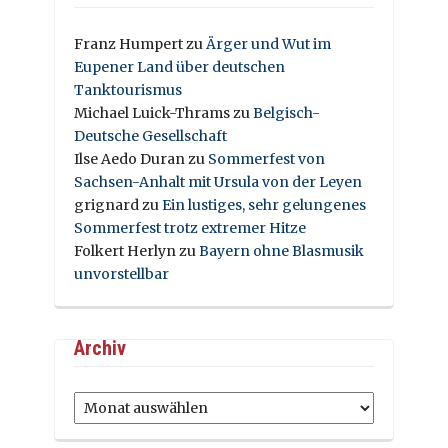
Franz Humpert
zu
Ärger und Wut im
Eupener Land über deutschen
Tanktourismus
Michael Luick-Thrams
zu
Belgisch-
Deutsche Gesellschaft
Ilse Aedo Duran
zu
Sommerfest von
Sachsen-Anhalt mit Ursula von der Leyen
grignard
zu
Ein lustiges, sehr gelungenes
Sommerfest trotz extremer Hitze
Folkert Herlyn
zu
Bayern ohne Blasmusik
unvorstellbar
Archiv
Archiv