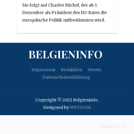
Sie folgt auf Charles Michel, der ab 1.
Dezember als Präsident des EU-Rates die
europäische Politik mitbestimmen wird.
BELGIENINFO
Impressum
Redaktion
Verein
Datenschutzerklärung
Copyright © 2021 Belgieninfo.
Designed by
WPZOOM
made by
c-7