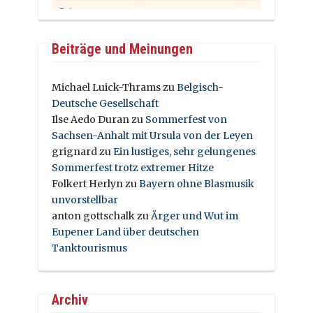
Beiträge und Meinungen
Michael Luick-Thrams
zu
Belgisch-
Deutsche Gesellschaft
Ilse Aedo Duran
zu
Sommerfest von
Sachsen-Anhalt mit Ursula von der Leyen
grignard
zu
Ein lustiges, sehr gelungenes
Sommerfest trotz extremer Hitze
Folkert Herlyn
zu
Bayern ohne Blasmusik
unvorstellbar
anton gottschalk
zu
Ärger und Wut im
Eupener Land über deutschen
Tanktourismus
Archiv