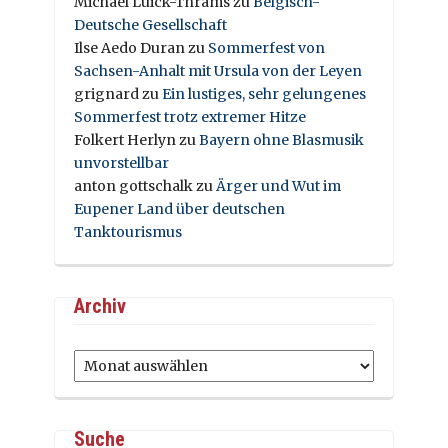
Michael Luick-Thrams
zu
Belgisch-
Deutsche Gesellschaft
Ilse Aedo Duran
zu
Sommerfest von
Sachsen-Anhalt mit Ursula von der Leyen
grignard
zu
Ein lustiges, sehr gelungenes
Sommerfest trotz extremer Hitze
Folkert Herlyn
zu
Bayern ohne Blasmusik
unvorstellbar
anton gottschalk
zu
Ärger und Wut im
Eupener Land über deutschen
Tanktourismus
Archiv
Archiv
Suche