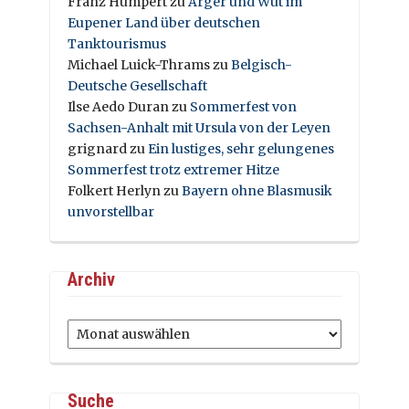
Franz Humpert
zu
Ärger und Wut im
Eupener Land über deutschen
Tanktourismus
Michael Luick-Thrams
zu
Belgisch-
Deutsche Gesellschaft
Ilse Aedo Duran
zu
Sommerfest von
Sachsen-Anhalt mit Ursula von der Leyen
grignard
zu
Ein lustiges, sehr gelungenes
Sommerfest trotz extremer Hitze
Folkert Herlyn
zu
Bayern ohne Blasmusik
unvorstellbar
Archiv
Archiv
Suche