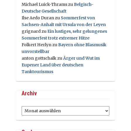
Michael Luick-Thrams
zu
Belgisch-
Deutsche Gesellschaft
Ilse Aedo Duran
zu
Sommerfest von
Sachsen-Anhalt mit Ursula von der Leyen
grignard
zu
Ein lustiges, sehr gelungenes
Sommerfest trotz extremer Hitze
Folkert Herlyn
zu
Bayern ohne Blasmusik
unvorstellbar
anton gottschalk
zu
Ärger und Wut im
Eupener Land über deutschen
Tanktourismus
Archiv
Archiv