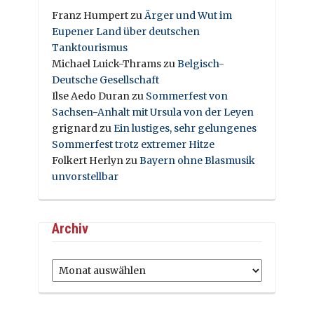
Franz Humpert
zu
Ärger und Wut im
Eupener Land über deutschen
Tanktourismus
Michael Luick-Thrams
zu
Belgisch-
Deutsche Gesellschaft
Ilse Aedo Duran
zu
Sommerfest von
Sachsen-Anhalt mit Ursula von der Leyen
grignard
zu
Ein lustiges, sehr gelungenes
Sommerfest trotz extremer Hitze
Folkert Herlyn
zu
Bayern ohne Blasmusik
unvorstellbar
Archiv
Archiv