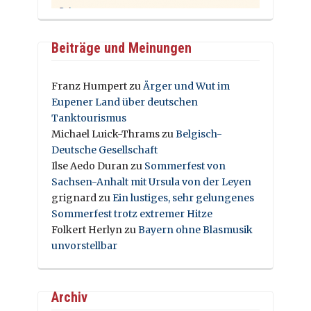
Beiträge und Meinungen
Franz Humpert
zu
Ärger und Wut im
Eupener Land über deutschen
Tanktourismus
Michael Luick-Thrams
zu
Belgisch-
Deutsche Gesellschaft
Ilse Aedo Duran
zu
Sommerfest von
Sachsen-Anhalt mit Ursula von der Leyen
grignard
zu
Ein lustiges, sehr gelungenes
Sommerfest trotz extremer Hitze
Folkert Herlyn
zu
Bayern ohne Blasmusik
unvorstellbar
Archiv