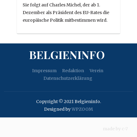
Sie folgt auf Charles Michel, der ab 1.
Dezember als Präsident des EU-Rates die
europäische Politik mitbestimmen wird.
BELGIENINFO
Impressum
Redaktion
Verein
Datenschutzerklärung
Copyright © 2021 Belgieninfo.
Designed by
WPZOOM
made by
c-7