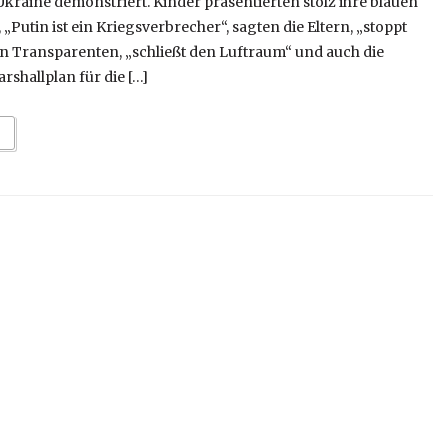
kraine demonstriert. Kinder präsentierten stolz ihre blauen
„Putin ist ein Kriegsverbrecher“, sagten die Eltern, „stoppt
en Transparenten, „schließt den Luftraum“ und auch die
shallplan für die […]