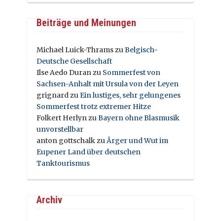
Beiträge und Meinungen
Michael Luick-Thrams
zu
Belgisch-
Deutsche Gesellschaft
Ilse Aedo Duran
zu
Sommerfest von
Sachsen-Anhalt mit Ursula von der Leyen
grignard
zu
Ein lustiges, sehr gelungenes
Sommerfest trotz extremer Hitze
Folkert Herlyn
zu
Bayern ohne Blasmusik
unvorstellbar
anton gottschalk
zu
Ärger und Wut im
Eupener Land über deutschen
Tanktourismus
Archiv