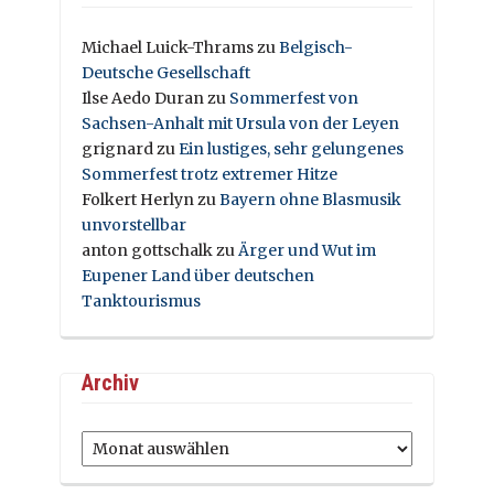
Michael Luick-Thrams
zu
Belgisch-
Deutsche Gesellschaft
Ilse Aedo Duran
zu
Sommerfest von
Sachsen-Anhalt mit Ursula von der Leyen
grignard
zu
Ein lustiges, sehr gelungenes
Sommerfest trotz extremer Hitze
Folkert Herlyn
zu
Bayern ohne Blasmusik
unvorstellbar
anton gottschalk
zu
Ärger und Wut im
Eupener Land über deutschen
Tanktourismus
Archiv
Archiv