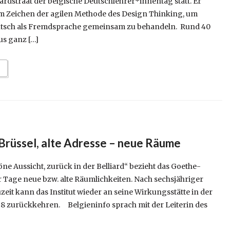
liardstraat der belgische Deutschlehrer*innentag statt. Er
im Zeichen der agilen Methode des Design Thinking, um
utsch als Fremdsprache gemeinsam zu behandeln. Rund 40
s ganz […]
 Brüssel, alte Adresse – neue Räume
e Aussicht, zurück in der Belliard“ bezieht das Goethe-
ser Tage neue bzw. alte Räumlichkeiten. Nach sechsjähriger
it kann das Institut wieder an seine Wirkungsstätte in der
 58 zurückkehren. Belgieninfo sprach mit der Leiterin des