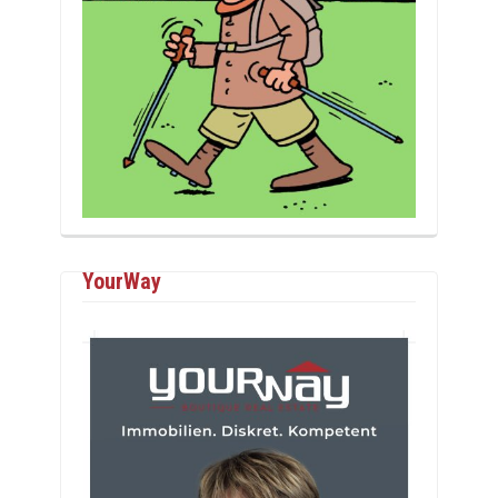
YourWay