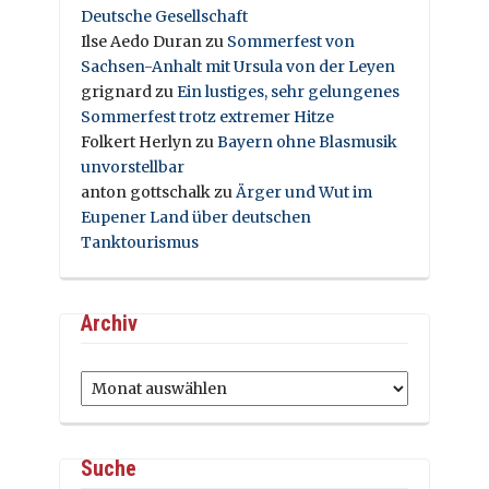
Deutsche Gesellschaft
Ilse Aedo Duran
zu
Sommerfest von
Sachsen-Anhalt mit Ursula von der Leyen
grignard
zu
Ein lustiges, sehr gelungenes
Sommerfest trotz extremer Hitze
Folkert Herlyn
zu
Bayern ohne Blasmusik
unvorstellbar
anton gottschalk
zu
Ärger und Wut im
Eupener Land über deutschen
Tanktourismus
Archiv
Archiv
Suche