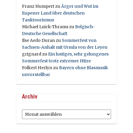
Franz Humpert
zu
Ärger und Wut im
Eupener Land über deutschen
Tanktourismus
Michael Luick-Thrams
zu
Belgisch-
Deutsche Gesellschaft
Ilse Aedo Duran
zu
Sommerfest von
Sachsen-Anhalt mit Ursula von der Leyen
grignard
zu
Ein lustiges, sehr gelungenes
Sommerfest trotz extremer Hitze
Folkert Herlyn
zu
Bayern ohne Blasmusik
unvorstellbar
Archiv
Archiv