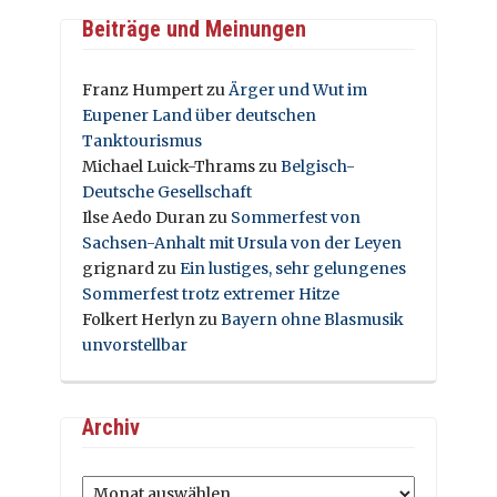
Beiträge und Meinungen
Franz Humpert
zu
Ärger und Wut im
Eupener Land über deutschen
Tanktourismus
Michael Luick-Thrams
zu
Belgisch-
Deutsche Gesellschaft
Ilse Aedo Duran
zu
Sommerfest von
Sachsen-Anhalt mit Ursula von der Leyen
grignard
zu
Ein lustiges, sehr gelungenes
Sommerfest trotz extremer Hitze
Folkert Herlyn
zu
Bayern ohne Blasmusik
unvorstellbar
Archiv
Archiv