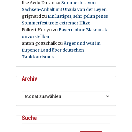
Ilse Aedo Duran
zu
Sommerfest von
Sachsen-Anhalt mit Ursula von der Leyen
grignard
zu
Ein lustiges, sehr gelungenes
Sommerfest trotz extremer Hitze
Folkert Herlyn
zu
Bayern ohne Blasmusik
unvorstellbar
anton gottschalk
zu
Ärger und Wut im
Eupener Land über deutschen
Tanktourismus
Archiv
Archiv
Suche