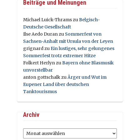
Beiträge und Meinungen
Michael Luick-Thrams
zu
Belgisch-
Deutsche Gesellschaft
Ilse Aedo Duran
zu
Sommerfest von
Sachsen-Anhalt mit Ursula von der Leyen
grignard
zu
Ein lustiges, sehr gelungenes
Sommerfest trotz extremer Hitze
Folkert Herlyn
zu
Bayern ohne Blasmusik
unvorstellbar
anton gottschalk
zu
Ärger und Wut im
Eupener Land über deutschen
Tanktourismus
Archiv
Archiv