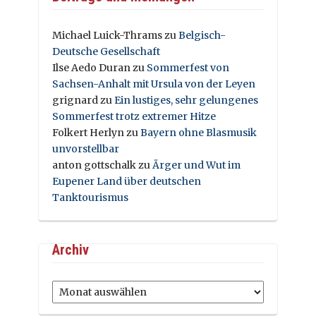
Michael Luick-Thrams
zu
Belgisch-
Deutsche Gesellschaft
Ilse Aedo Duran
zu
Sommerfest von
Sachsen-Anhalt mit Ursula von der Leyen
grignard
zu
Ein lustiges, sehr gelungenes
Sommerfest trotz extremer Hitze
Folkert Herlyn
zu
Bayern ohne Blasmusik
unvorstellbar
anton gottschalk
zu
Ärger und Wut im
Eupener Land über deutschen
Tanktourismus
Archiv
Archiv