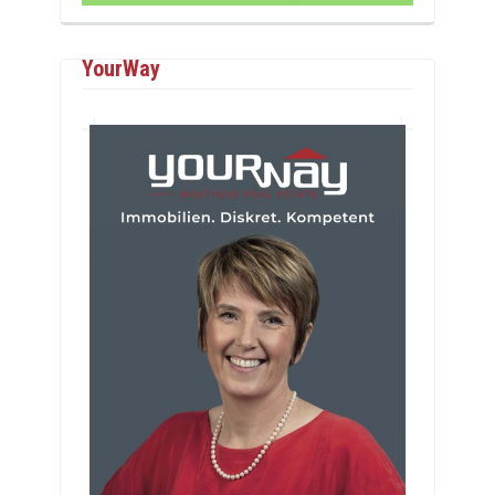
YourWay