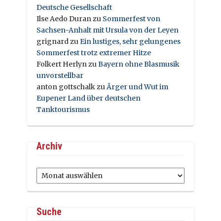
Deutsche Gesellschaft
Ilse Aedo Duran
zu
Sommerfest von
Sachsen-Anhalt mit Ursula von der Leyen
grignard
zu
Ein lustiges, sehr gelungenes
Sommerfest trotz extremer Hitze
Folkert Herlyn
zu
Bayern ohne Blasmusik
unvorstellbar
anton gottschalk
zu
Ärger und Wut im
Eupener Land über deutschen
Tanktourismus
Archiv
Archiv
Suche