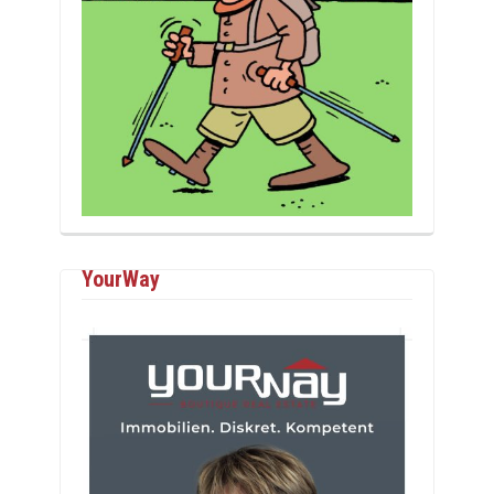
YourWay