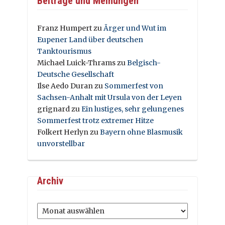
Beiträge und Meinungen
Franz Humpert
zu
Ärger und Wut im
Eupener Land über deutschen
Tanktourismus
Michael Luick-Thrams
zu
Belgisch-
Deutsche Gesellschaft
Ilse Aedo Duran
zu
Sommerfest von
Sachsen-Anhalt mit Ursula von der Leyen
grignard
zu
Ein lustiges, sehr gelungenes
Sommerfest trotz extremer Hitze
Folkert Herlyn
zu
Bayern ohne Blasmusik
unvorstellbar
Archiv
Archiv