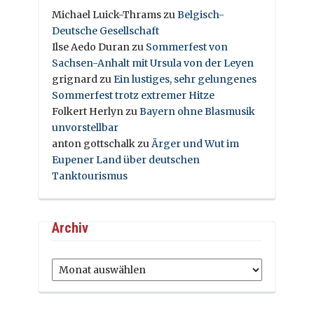
Michael Luick-Thrams
zu
Belgisch-
Deutsche Gesellschaft
Ilse Aedo Duran
zu
Sommerfest von
Sachsen-Anhalt mit Ursula von der Leyen
grignard
zu
Ein lustiges, sehr gelungenes
Sommerfest trotz extremer Hitze
Folkert Herlyn
zu
Bayern ohne Blasmusik
unvorstellbar
anton gottschalk
zu
Ärger und Wut im
Eupener Land über deutschen
Tanktourismus
Archiv
Archiv