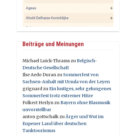
Beiträge und Meinungen
Michael Luick-Thrams
zu
Belgisch-
Deutsche Gesellschaft
Ilse Aedo Duran
zu
Sommerfest von
Sachsen-Anhalt mit Ursula von der Leyen
grignard
zu
Ein lustiges, sehr gelungenes
Sommerfest trotz extremer Hitze
Folkert Herlyn
zu
Bayern ohne Blasmusik
unvorstellbar
anton gottschalk
zu
Ärger und Wut im
Eupener Land über deutschen
Tanktourismus