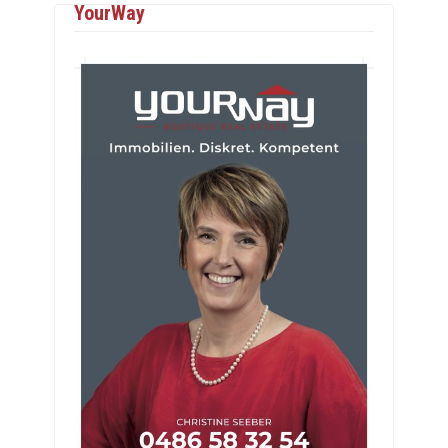
YourWay