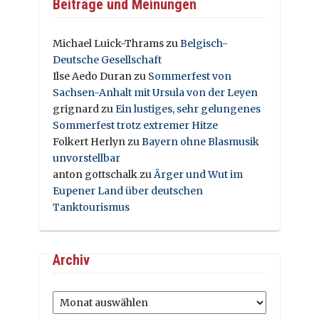
Beiträge und Meinungen
Michael Luick-Thrams
zu
Belgisch-
Deutsche Gesellschaft
Ilse Aedo Duran
zu
Sommerfest von
Sachsen-Anhalt mit Ursula von der Leyen
grignard
zu
Ein lustiges, sehr gelungenes
Sommerfest trotz extremer Hitze
Folkert Herlyn
zu
Bayern ohne Blasmusik
unvorstellbar
anton gottschalk
zu
Ärger und Wut im
Eupener Land über deutschen
Tanktourismus
Archiv
Archiv