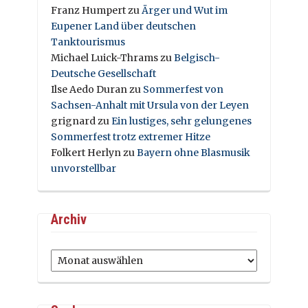
Franz Humpert
zu
Ärger und Wut im
Eupener Land über deutschen
Tanktourismus
Michael Luick-Thrams
zu
Belgisch-
Deutsche Gesellschaft
Ilse Aedo Duran
zu
Sommerfest von
Sachsen-Anhalt mit Ursula von der Leyen
grignard
zu
Ein lustiges, sehr gelungenes
Sommerfest trotz extremer Hitze
Folkert Herlyn
zu
Bayern ohne Blasmusik
unvorstellbar
Archiv
Archiv