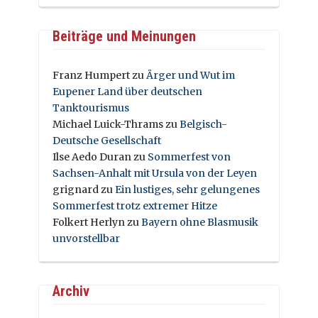
Beiträge und Meinungen
Franz Humpert
zu
Ärger und Wut im
Eupener Land über deutschen
Tanktourismus
Michael Luick-Thrams
zu
Belgisch-
Deutsche Gesellschaft
Ilse Aedo Duran
zu
Sommerfest von
Sachsen-Anhalt mit Ursula von der Leyen
grignard
zu
Ein lustiges, sehr gelungenes
Sommerfest trotz extremer Hitze
Folkert Herlyn
zu
Bayern ohne Blasmusik
unvorstellbar
Archiv