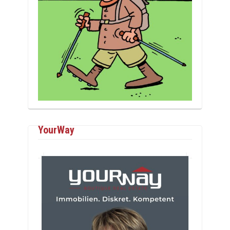
YourWay