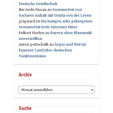
Deutsche Gesellschaft
Ilse Aedo Duran
zu
Sommerfest von
Sachsen-Anhalt mit Ursula von der Leyen
grignard
zu
Ein lustiges, sehr gelungenes
Sommerfest trotz extremer Hitze
Folkert Herlyn
zu
Bayern ohne Blasmusik
unvorstellbar
anton gottschalk
zu
Ärger und Wut im
Eupener Land über deutschen
Tanktourismus
Archiv
Archiv
Suche