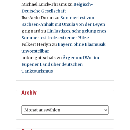
Michael Luick-Thrams
zu
Belgisch-
Deutsche Gesellschaft
Ilse Aedo Duran
zu
Sommerfest von
Sachsen-Anhalt mit Ursula von der Leyen
grignard
zu
Ein lustiges, sehr gelungenes
Sommerfest trotz extremer Hitze
Folkert Herlyn
zu
Bayern ohne Blasmusik
unvorstellbar
anton gottschalk
zu
Ärger und Wut im
Eupener Land über deutschen
Tanktourismus
Archiv
Archiv