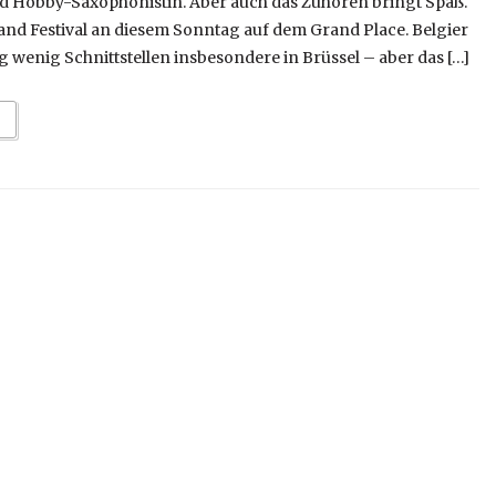
d Hobby-Saxophonistin. Aber auch das Zuhören bringt Spaß.
and Festival an diesem Sonntag auf dem Grand Place. Belgier
 wenig Schnittstellen insbesondere in Brüssel – aber das […]