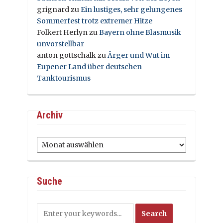
grignard
zu
Ein lustiges, sehr gelungenes
Sommerfest trotz extremer Hitze
Folkert Herlyn
zu
Bayern ohne Blasmusik
unvorstellbar
anton gottschalk
zu
Ärger und Wut im
Eupener Land über deutschen
Tanktourismus
Archiv
Archiv
Suche