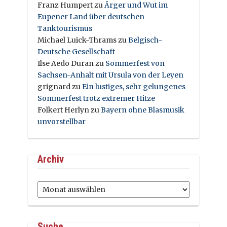
Franz Humpert
zu
Ärger und Wut im
Eupener Land über deutschen
Tanktourismus
Michael Luick-Thrams
zu
Belgisch-
Deutsche Gesellschaft
Ilse Aedo Duran
zu
Sommerfest von
Sachsen-Anhalt mit Ursula von der Leyen
grignard
zu
Ein lustiges, sehr gelungenes
Sommerfest trotz extremer Hitze
Folkert Herlyn
zu
Bayern ohne Blasmusik
unvorstellbar
Archiv
Archiv
Suche