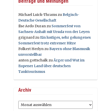
Beiträge und Meinungen
Michael Luick-Thrams
zu
Belgisch-
Deutsche Gesellschaft
Ilse Aedo Duran
zu
Sommerfest von
Sachsen-Anhalt mit Ursula von der Leyen
grignard
zu
Ein lustiges, sehr gelungenes
Sommerfest trotz extremer Hitze
Folkert Herlyn
zu
Bayern ohne Blasmusik
unvorstellbar
anton gottschalk
zu
Ärger und Wut im
Eupener Land über deutschen
Tanktourismus
Archiv
Archiv