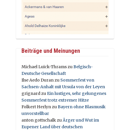
Beiträge und Meinungen
Michael Luick-Thrams
zu
Belgisch-
Deutsche Gesellschaft
Ilse Aedo Duran
zu
Sommerfest von
Sachsen-Anhalt mit Ursula von der Leyen
grignard
zu
Ein lustiges, sehr gelungenes
Sommerfest trotz extremer Hitze
Folkert Herlyn
zu
Bayern ohne Blasmusik
unvorstellbar
anton gottschalk
zu
Ärger und Wut im
Eupener Land über deutschen